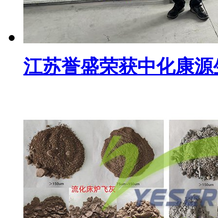
江苏誉盛荣获中化康源